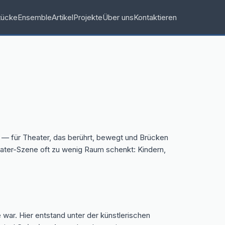
tücke
Ensemble
Artikel
Projekte
Über uns
Kontaktieren
ng — für Theater, das berührt, bewegt und Brücken
eater-Szene oft zu wenig Raum schenkt: Kindern,
war. Hier entstand unter der künstlerischen