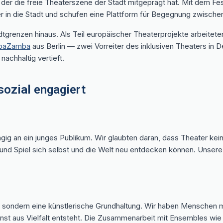
, der die freie Theaterszene der Stadt mitgeprägt hat. Mit dem Fes
er in die Stadt und schufen eine Plattform für Begegnung zwischen
dtgrenzen hinaus. Als Teil europäischer Theaterprojekte arbeit
mbaZamba
aus Berlin — zwei Vorreiter des inklusiven Theaters in
nachhaltig vertieft.
 sozial engagiert
ngig an ein junges Publikum. Wir glaubten daran, dass Theater kei
 und Spiel sich selbst und die Welt neu entdecken können. Unsere
m, sondern eine künstlerische Grundhaltung. Wir haben Menschen
Kunst aus Vielfalt entsteht. Die Zusammenarbeit mit Ensembles 